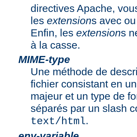
directives Apache, vou
les
extension
s avec ou 
Enfin, les
extension
s n
à la casse.
MIME-type
Une méthode de descrip
fichier consistant en u
majeur et un type de f
séparés par un slash
.
text/html
env-variable