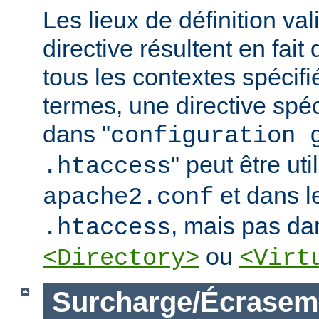
Les lieux de définition va
directive résultent en fai
tous les contextes spécifi
termes, une directive spé
dans "
configuration 
" peut être uti
.htaccess
et dans le
apache2.conf
, mais pas da
.htaccess
ou
<Directory>
<Virt
Surcharge/Écrasem