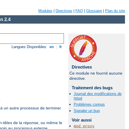
Modules
|
Directives
|
FAQ
|
Glossaire
|
Plan du site
n 2.4
Langues Disponibles:
en
|
fr
Directives
Ce module ne fournit aucune
directive.
Traitement des bugs
Journal des modifications de
httpd
.
Problèmes connus
 à un autre processus de terminer
Signaler un bug
Voir aussi
n-têtes de la réponse, ou même le
mod_proxy
e soin au processus externe