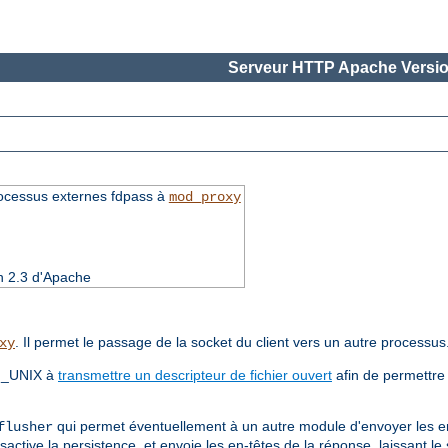
Serveur HTTP Apache Versio
rocessus externes fdpass à
mod_proxy
on 2.3 d'Apache
. Il permet le passage de la socket du client vers un autre processus
xy
AF_UNIX à
transmettre un descripteur de fichier ouvert
afin de permettre
qui permet éventuellement à un autre module d'envoyer les e
flusher
active la persistence, et envoie les en-têtes de la réponse, laissant l