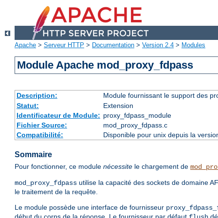
Apache
>
Serveur HTTP
>
Documentation
>
Version 2.4
>
Modules
Module Apache mod_proxy_fdpass
Description:
Module fournissant le support des p
Statut:
Extension
Identificateur de Module:
proxy_fdpass_module
Fichier Source:
mod_proxy_fdpass.c
Compatibilité:
Disponible pour unix depuis la versi
Sommaire
Pour fonctionner, ce module
nécessite
le chargement de
mod_pro
utilise la capacité des sockets de domaine 
mod_proxy_fdpass
le traitement de la requête.
Le module possède une interface de fournisseur
proxy_fdpass_
début du corps de la réponse. Le fournisseur par défaut
dés
flush